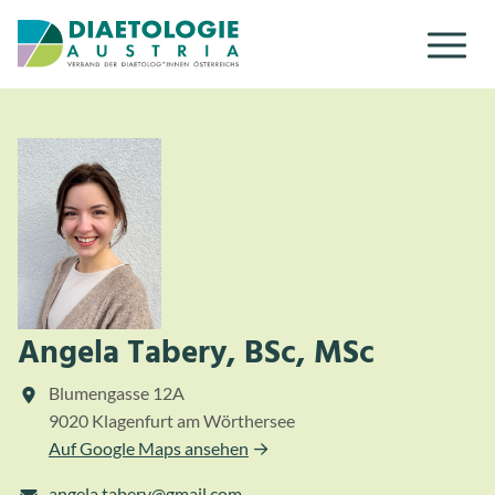
Zum Inhalt
Zum Menü
Angela Tabery, BSc, MSc
Blumengasse 12A
9020 Klagenfurt am Wörthersee
Auf Google Maps ansehen
angela.tabery@gmail.com