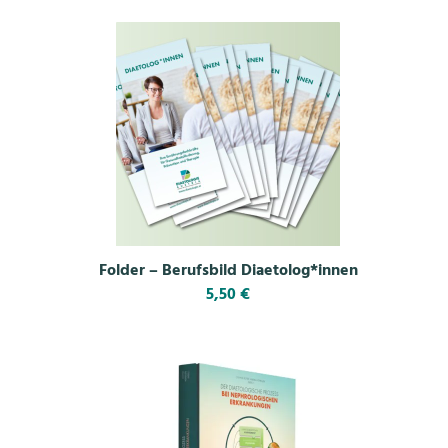
Folder – Berufsbild Diaetolog*innen
5,50
€