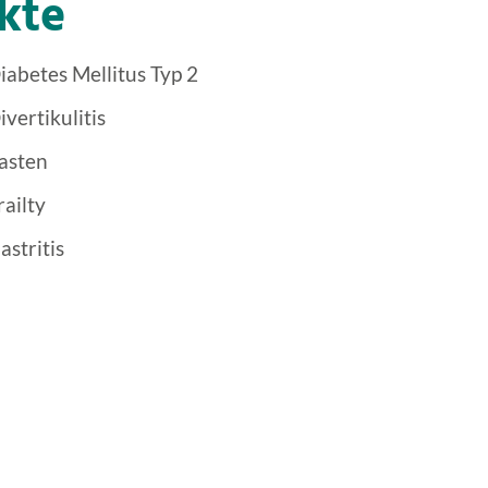
kte
iabetes Mellitus Typ 2
ivertikulitis
asten
railty
astritis